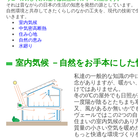
それは昔ながらの日本の生活の知恵を発想の源としています。
自然環境と共存してきたくらしのなかの工夫を、現代の技術で
いきます。
室内気候
中気密高断熱
住み心地
自然の恵み
水廻り
室内気候 －自然をお手本にした
私達の一般的な知識の中
念がありますが、暖かい
けではありません。
冬の0℃の屋外でも日照
一度陽が陰るとたちまち
又、風があるか無いかで
ヴェールではこの2つの
住まいの室内気候のあり
質量の小さい空気を暖め
もっと快適な環境づくり