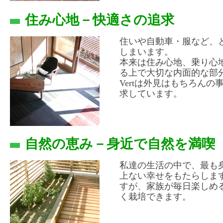
住み心地－快適さの追求
住いや自動車・服など、
しまいます。
本来は住み心地、乗り心
る上で大切な内面的な部
Vertは外見はもちろん
求しています。
自然の恵み－身近で自然を満喫
私達の生活の中で、最も
上ない幸せをもたらしま
すが、家族が毎日楽しめ
く栽培できます。