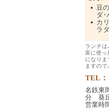
豆
ダ･
カ
ラ
ランチは
富に使っ
になりま
ますので
TEL： 
名鉄東
分 葵
営業時間 