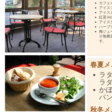
カフェ
アイス
アイス
紅茶
36
アイス
ハーブ
梅ジュ
※無農
す。
春夏メ
ラ
ラダ
かぼ
パン
秋冬メ