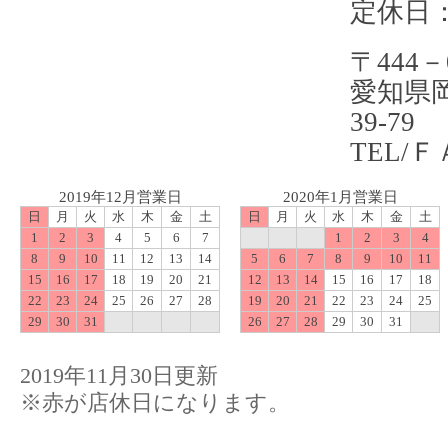
定休日
〒444－
愛知県
39-7
TEL/ＦＡ
2019年12月営業日
2020年1月営業日
日
月
火
水
木
金
土
日
月
火
水
木
金
土
1
2
3
4
5
6
7
1
2
3
4
8
9
10
11
12
13
14
5
6
7
8
9
10
11
15
16
17
18
19
20
21
12
13
14
15
16
17
18
22
23
24
25
26
27
28
19
20
21
22
23
24
25
29
30
31
26
27
28
29
30
31
2019年11月30日更新
※赤が店休日になります。