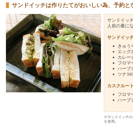
サンドイッチは作りたてがおいしい為、予約と
サンドイッ
人前の量に
サンドイッチ
きゅう
エッグ
カレー
フロマ
ハーブ
ツナ
30
カスクルート
フロマ
ハーブ
※サンドイッチの
を使用｡